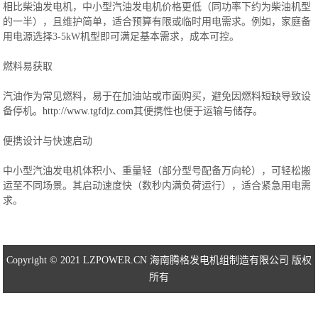
相比柴油发电机，中小型汽油发电机价格更低（同功率下约为柴油机型
的一半），且维护简单，适合预算有限或临时用电需求。例如，家庭备
用电源选择3-5kW机型即可满足基本需求，成本可控。
燃料易获取
汽油作为常见燃料，易于在加油站或市面购买，避免因燃料短缺导致设
备停机。
http://www.tgfdjz.com
其便携性也便于运输与储存。
便携设计与快速启动
中小型汽油发电机体积小、重量轻（部分型号配备万向轮），可轻松搬
运至不同场景。其启动速度快（数秒内满负荷运行），适合紧急用电需
求。
Copyright © 2021 LZPOWER.CN 海南腾格发电机组制造有限公司 版权
所有